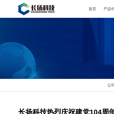
首页
产品
公
长扬科技热烈庆祝建党104周