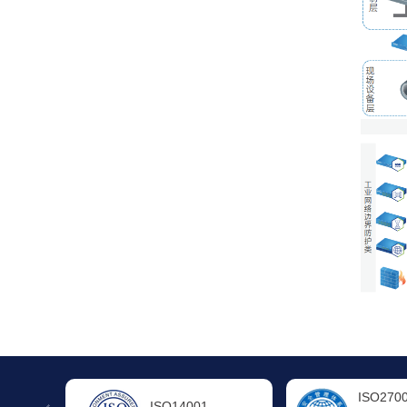
ISO27001
ISO200