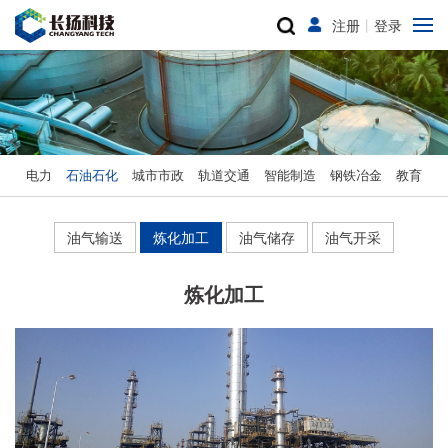
注册
丨
登录
电力
石油石化
城市市政
轨道交通
智能制造
钢铁冶金
教育
油气输送
炼化加工
油气储存
油气开采
炼化加工